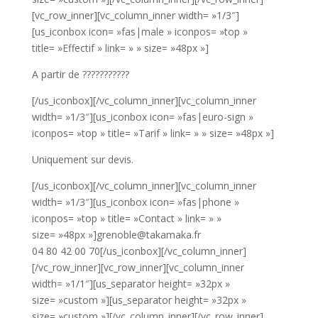
[vc_row_inner][vc_column_inner width= »1/3″]
[us_iconbox icon= »fas|male » iconpos= »top »
title= »Effectif » link= » » size= »48px »]
A partir de ???????????
[/us_iconbox][/vc_column_inner][vc_column_inner
width= »1/3″][us_iconbox icon= »fas|euro-sign »
iconpos= »top » title= »Tarif » link= » » size= »48px »]
Uniquement sur devis.
[/us_iconbox][/vc_column_inner][vc_column_inner
width= »1/3″][us_iconbox icon= »fas|phone »
iconpos= »top » title= »Contact » link= » »
size= »48px »]grenoble@takamaka.fr
04 80 42 00 70[/us_iconbox][/vc_column_inner]
[/vc_row_inner][vc_row_inner][vc_column_inner
width= »1/1″][us_separator height= »32px »
size= »custom »][us_separator height= »32px »
size= »custom »][/vc_column_inner][/vc_row_inner]