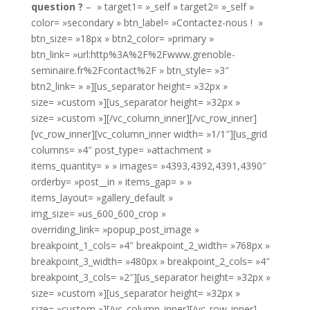
question ?
– » target1= »_self » target2= »_self »
color= »secondary » btn_label= »Contactez-nous ! »
btn_size= »18px » btn2_color= »primary »
btn_link= »url:http%3A%2F%2Fwww.grenoble-
seminaire.fr%2Fcontact%2F » btn_style= »3″
btn2_link= » »][us_separator height= »32px »
size= »custom »][us_separator height= »32px »
size= »custom »][/vc_column_inner][/vc_row_inner]
[vc_row_inner][vc_column_inner width= »1/1″][us_grid
columns= »4″ post_type= »attachment »
items_quantity= » » images= »4393,4392,4391,4390″
orderby= »post__in » items_gap= » »
items_layout= »gallery_default »
img_size= »us_600_600_crop »
overriding_link= »popup_post_image »
breakpoint_1_cols= »4″ breakpoint_2_width= »768px »
breakpoint_3_width= »480px » breakpoint_2_cols= »4″
breakpoint_3_cols= »2″][us_separator height= »32px »
size= »custom »][us_separator height= »32px »
size= »custom »][/vc_column_inner][/vc_row_inner]