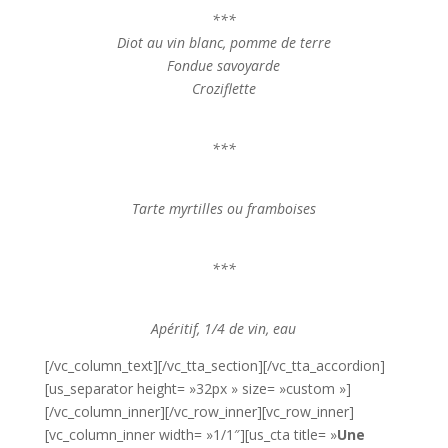
***
Diot au vin blanc, pomme de terre
Fondue savoyarde
Croziflette
***
Tarte myrtilles ou framboises
***
Apéritif, 1/4 de vin, eau
[/vc_column_text][/vc_tta_section][/vc_tta_accordion]
[us_separator height= »32px » size= »custom »]
[/vc_column_inner][/vc_row_inner][vc_row_inner]
[vc_column_inner width= »1/1″][us_cta title= »
Une