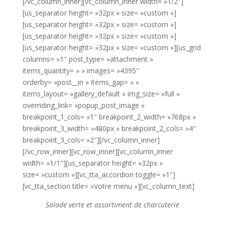
[/vc_column_inner][vc_column_inner width= »1/2″]
[us_separator height= »32px » size= »custom »]
[us_separator height= »32px » size= »custom »]
[us_separator height= »32px » size= »custom »]
[us_separator height= »32px » size= »custom »][us_grid
columns= »1″ post_type= »attachment »
items_quantity= » » images= »4395″
orderby= »post__in » items_gap= » »
items_layout= »gallery_default » img_size= »full »
overriding_link= »popup_post_image »
breakpoint_1_cols= »1″ breakpoint_2_width= »768px »
breakpoint_3_width= »480px » breakpoint_2_cols= »4″
breakpoint_3_cols= »2″][/vc_column_inner]
[/vc_row_inner][vc_row_inner][vc_column_inner
width= »1/1″][us_separator height= »32px »
size= »custom »][vc_tta_accordion toggle= »1″]
[vc_tta_section title= »Votre menu »][vc_column_text]
Salade verte et assortiment de charcuterie