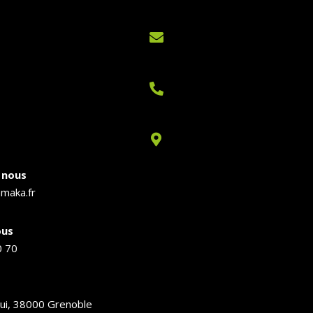



 nous
maka.fr
ous
0 70
ui, 38000 Grenoble