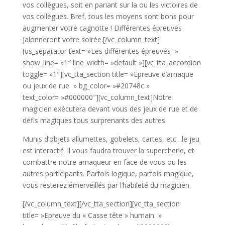
vos collègues, soit en pariant sur la ou les victoires de
vos collègues. Bref, tous les moyens sont bons pour
augmenter votre cagnotte ! Différentes épreuves
jalonneront votre soirée.[/vc_column_text]
[us_separator text= »Les différentes épreuves »
show_line= »1″ line_width= »default »][vc_tta_accordion
toggle= »1″][vc_tta_section title= »Epreuve d’arnaque
ou jeux de rue » bg_color= »#20748c »
text_color= »#000000″][vc_column_text]Notre
magicien exécutera devant vous des jeux de rue et de
défis magiques tous surprenants des autres.
Munis d’objets allumettes, gobelets, cartes, etc…le jeu
est interactif. Il vous faudra trouver la supercherie, et
combattre notre arnaqueur en face de vous ou les
autres participants. Parfois logique, parfois magique,
vous resterez émerveillés par l’habileté du magicien.
[/vc_column_text][/vc_tta_section][vc_tta_section
title= »Epreuve du « Casse tête » humain »