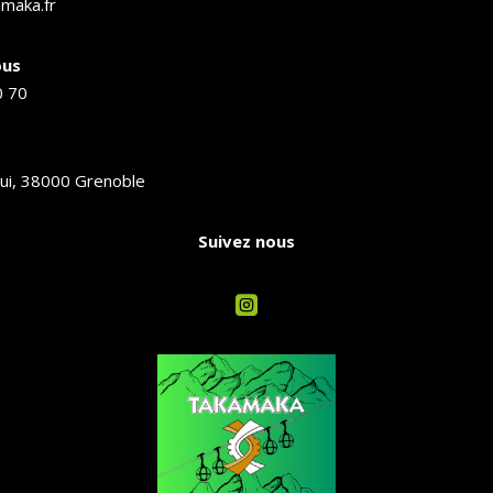
maka.fr
ous
0 70
ui, 38000 Grenoble
Suivez nous
