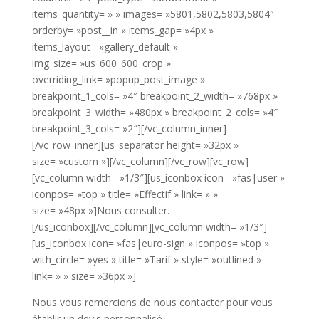
items_quantity= » » images= »5801,5802,5803,5804″
orderby= »post__in » items_gap= »4px »
items_layout= »gallery_default »
img_size= »us_600_600_crop »
overriding_link= »popup_post_image »
breakpoint_1_cols= »4″ breakpoint_2_width= »768px »
breakpoint_3_width= »480px » breakpoint_2_cols= »4″
breakpoint_3_cols= »2″][/vc_column_inner]
[/vc_row_inner][us_separator height= »32px »
size= »custom »][/vc_column][/vc_row][vc_row]
[vc_column width= »1/3″][us_iconbox icon= »fas|user »
iconpos= »top » title= »Effectif » link= » »
size= »48px »]Nous consulter.
[/us_iconbox][/vc_column][vc_column width= »1/3″]
[us_iconbox icon= »fas|euro-sign » iconpos= »top »
with_circle= »yes » title= »Tarif » style= »outlined »
link= » » size= »36px »]
Nous vous remercions de nous contacter pour vous
établir un devis personnalisé.