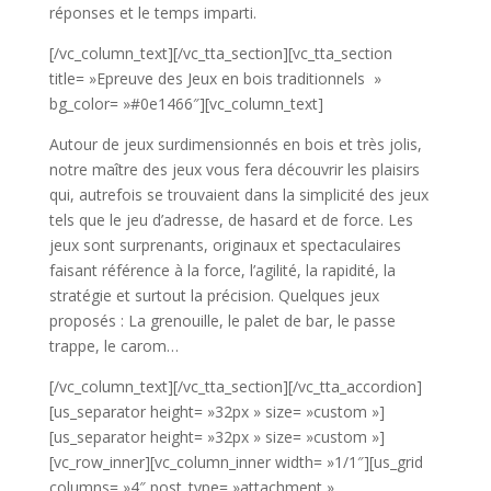
réponses et le temps imparti.
[/vc_column_text][/vc_tta_section][vc_tta_section
title= »Epreuve des Jeux en bois traditionnels »
bg_color= »#0e1466″][vc_column_text]
Autour de jeux surdimensionnés en bois et très jolis,
notre maître des jeux vous fera découvrir les plaisirs
qui, autrefois se trouvaient dans la simplicité des jeux
tels que le jeu d’adresse, de hasard et de force. Les
jeux sont surprenants, originaux et spectaculaires
faisant référence à la force, l’agilité, la rapidité, la
stratégie et surtout la précision. Quelques jeux
proposés : La grenouille, le palet de bar, le passe
trappe, le carom…
[/vc_column_text][/vc_tta_section][/vc_tta_accordion]
[us_separator height= »32px » size= »custom »]
[us_separator height= »32px » size= »custom »]
[vc_row_inner][vc_column_inner width= »1/1″][us_grid
columns= »4″ post_type= »attachment »