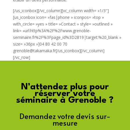
[/us_iconbox][/vc_column][vc_column width= »1/3″]
[us_iconbox icon= »fas|phone » iconpos= »top »
with_circle= »yes » title= »Contact » style= »outlined »
link= »url:http%3A%2F%2Fwww.grenoble-
seminaire.fr%2F%3Fpage_id%3D2819|target:%20_blank »
size= »36px »]04 80 42 00 70
grenoble@takamaka.fr[/us_iconbox][/vc_column]
[/vc_row]
N’attendez plus pour
réserver votre
séminaire à Grenoble ?
Demandez votre devis sur-
mesure