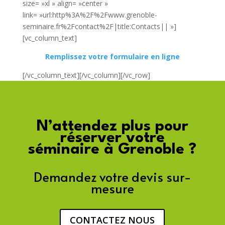
size= »xl » align= »center »
link= »url:http%3A%2F%2Fwww.grenoble-
seminaire.fr%2Fcontact%2F|title:Contacts|| »]
[vc_column_text]
Remplissez votre formulaire en ligne
[/vc_column_text][/vc_column][/vc_row]
N’attendez plus pour
réserver votre
séminaire à Grenoble ?
Demandez votre devis sur-
mesure
CONTACTEZ NOUS