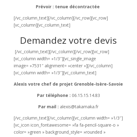
Prévoir : tenue décontractée
[/vc_column_text][/vc_column][/vc_row][vc_row]
[vc_column][vc_column_text]
Demandez votre devis
[/vc_column_text][/vc_column][/vc_row][vc_row]
[vc_column width= »1/3″][vc_single_image
image= »7531″ alignment= »center »][/vc_column]
[vc_column width= »1/3″][vc_column_text]
Alexis votre chef de projet Grenoble-Isère-Savoie
Par téléphone :
06.15.15.14.83
Par mail :
alexis@takamaka.fr
[/vc_column_text][/vc_column][vc_column width= »1/3″]
[vc_icon icon_fontawesome= »fa fa-pencil-square-o »
color= »green » background_style= »rounded »