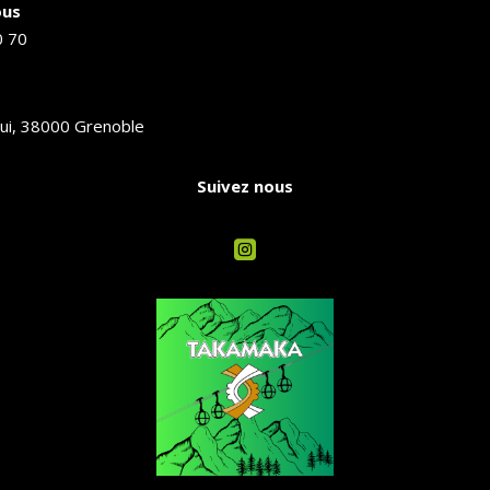
ous
0 70
ui, 38000 Grenoble
Suivez nous
